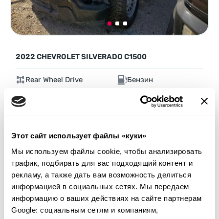
2022 CHEVROLET SILVERADO C1500
Rear Wheel Drive
Бензин
Неизвестно
2,700 см³
Автомат
2022
Передняя часть
Этот сайт использует файлы «куки»
Аукцион через
4
недели
Мы используем файлы cookie, чтобы анализировать
$0
Текущая ставка:
трафик, подбирать для вас подходящий контент и
рекламу, а также дать вам возможность делиться
Сделать ставку
информацией в социальных сетях. Мы передаем
Подробнее
информацию о ваших действиях на сайте партнерам
Google: социальным сетям и компаниям,