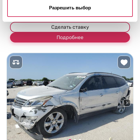
Аукцион через
12
часов
Разрешить выбор
$0
Текущая ставка:
Сделать ставку
Подробнее