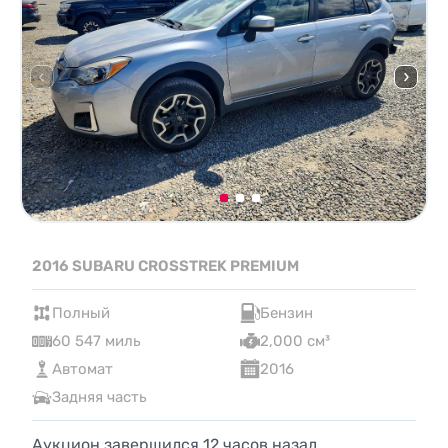
2016 SUBARU CROSSTREK PREMIUM
Полный
Бензин
60 547 миль
2,000 см³
Автомат
2016
Задняя часть
Аукцион завершился
12
часов назад