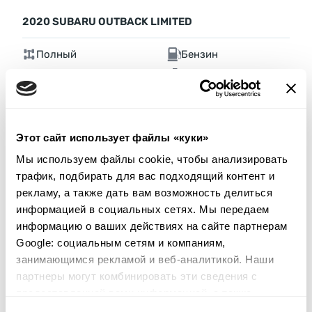
2020 SUBARU OUTBACK LIMITED
Полный
Бензин
98 819 миль
2,500 см³
Автомат
2020
Передняя часть
Этот сайт использует файлы «куки»
Аукцион через
2
дня
Мы используем файлы cookie, чтобы анализировать
$0
Текущая ставка:
трафик, подбирать для вас подходящий контент и
Сделать ставку
рекламу, а также дать вам возможность делиться
информацией в социальных сетях. Мы передаем
Подробнее
информацию о ваших действиях на сайте партнерам
Google: социальным сетям и компаниям,
занимающимся рекламой и веб-аналитикой. Наши
партнеры могут комбинировать эти сведения с
предоставленной вами информацией, а также
данными, которые они получили при использовании