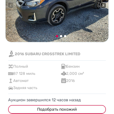
2016 SUBARU CROSSTREK LIMITED
Полный
Бензин
87 128 миль
2,000 см³
Автомат
2016
Задняя часть
Аукцион завершился
12
часов назад
Подобрать похожий