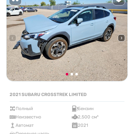
2021 SUBARU CROSSTREK LIMITED
Полный
Бензин
Неизвестно
2,500 см³
Автомат
2021
Передняя часть