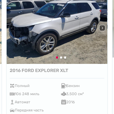
2016 FORD EXPLORER XLT
Полный
Бензин
106 248 миль
3,500 см³
Автомат
2016
Передняя часть