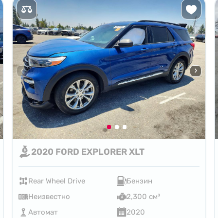
2020 FORD EXPLORER XLT
Rear Wheel Drive
Бензин
Неизвестно
2,300 см³
Автомат
2020