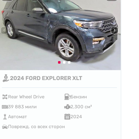
2024 FORD EXPLORER XLT
Rear Wheel Drive
Бензин
39 883 мили
2,300 см³
Автомат
2024
Поврежд. со всех сторон