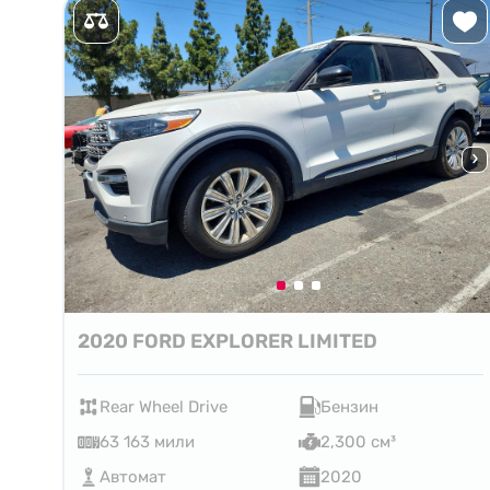
2020 FORD EXPLORER LIMITED
Rear Wheel Drive
Бензин
63 163 мили
2,300 см³
Автомат
2020