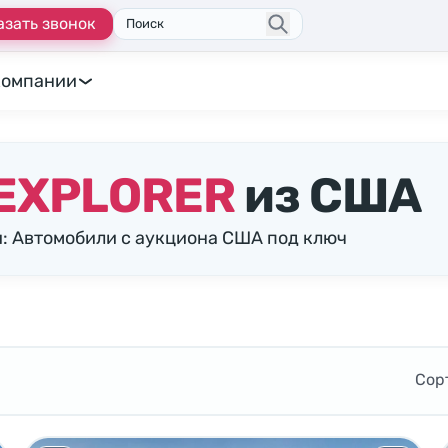
азать звонок
Поиск
компании
EXPLORER
из США
: Автомобили с аукциона США под ключ
Сор