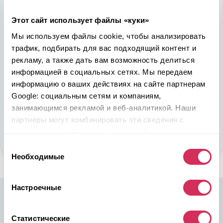
Надежность, эффективность и слаженность процессов
Этот сайт использует файлы «куки»
откроет перед вами дополнительные перспективы. Кроме
ожидаемого результата, вы получите реальные выгоды.
Мы используем файлы cookie, чтобы анализировать
Внедрение Американского стандарта на авторынке
трафик, подбирать для вас подходящий контент и
Казахстана станет эрой больших возможностей
рекламу, а также дать вам возможность делиться
казахстанцев, чтобы реализовать свой потенциал в
информацией в социальных сетях. Мы передаем
полную силу.
информацию о ваших действиях на сайте партнерам
Google: социальным сетям и компаниям,
Подобрать авто
занимающимся рекламой и веб-аналитикой. Наши
партнеры могут комбинировать эти сведения с
Стать партнером
предоставленной вами информацией, а также
данными, которые они получили при использовании
Выбор
вами их сервисов.
Необходимые
согласия
Настроечные
Статистические