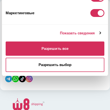
Алматы
Маркетинговые
Мамыр-1 м-н, дом 26, БЦ QUORUM, 6 этаж, 602 офис,
050036, Казахстан
на карте
Показать сведения
Телефон:
E-mail:
Разрешить все
7-700-444-88-28
leads@w8shipping.kz
Разрешить выбор
Социальные сети: