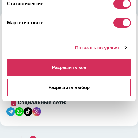
Статистические
Маркетинговые
Алматы
Мамыр-1 м-н, дом 26, БЦ QUORUM, 6 этаж, 602 офис,
050036, Казахстан
Показать сведения
на карте
Разрешить все
Телефон:
E-mail:
7-700-444-88-28
leads@w8shipping.kz
Разрешить выбор
Социальные сети: