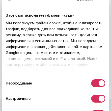
быть в выигрыше
Этот сайт использует файлы «куки»
Надежность, эффективность и слаженность процессов
откроет перед вами дополнительные перспективы. Кроме
Мы используем файлы cookie, чтобы анализировать
ожидаемого результата, вы получите реальные выгоды.
трафик, подбирать для вас подходящий контент и
Внедрение Американского стандарта на авторынке
рекламу, а также дать вам возможность делиться
Казахстана станет эрой больших возможностей
информацией в социальных сетях. Мы передаем
казахстанцев, чтобы реализовать свой потенциал в
информацию о ваших действиях на сайте партнерам
полную силу.
Google: социальным сетям и компаниям,
занимающимся рекламой и веб-аналитикой. Наши
Подобрать авто
партнеры могут комбинировать эти сведения с
предоставленной вами информацией, а также
Стать партнером
данными, которые они получили при использовании
Выбор
вами их сервисов.
Необходимые
согласия
Настроечные