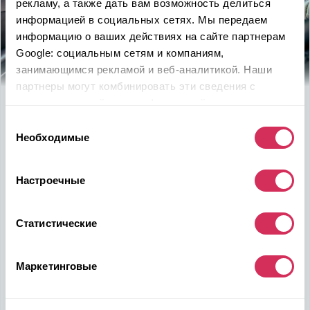
рекламу, а также дать вам возможность делиться
информацией в социальных сетях. Мы передаем
информацию о ваших действиях на сайте партнерам
Google: социальным сетям и компаниям,
занимающимся рекламой и веб-аналитикой. Наши
партнеры могут комбинировать эти сведения с
предоставленной вами информацией, а также
Используйте
возможность
данными, которые они получили при использовании
Выбор
быть в выигрыше
вами их сервисов.
Необходимые
согласия
Надежность, эффективность и слаженность процессов
откроет перед вами дополнительные перспективы. Кроме
Настроечные
ожидаемого результата, вы получите реальные выгоды.
Внедрение Американского стандарта на авторынке
Статистические
Казахстана станет эрой больших возможностей
казахстанцев, чтобы реализовать свой потенциал в
полную силу.
Маркетинговые
Подобрать авто