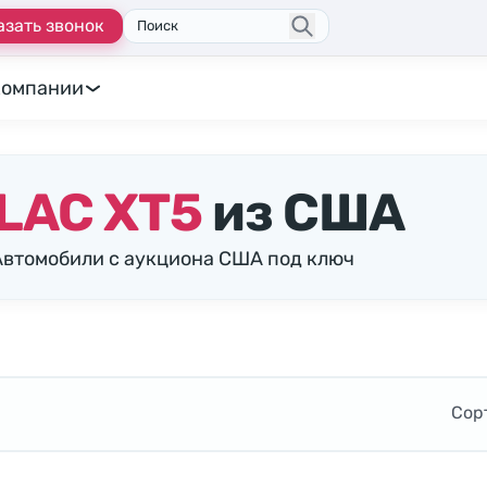
азать звонок
Поиск
компании
LAC XT5
из США
Автомобили с аукциона США под ключ
Сор