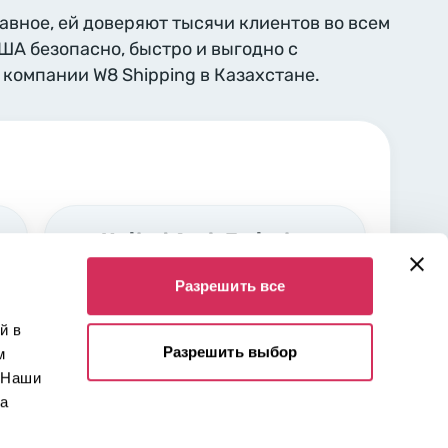
лавное, ей доверяют тысячи клиентов во всем
США безопасно, быстро и выгодно с
компании W8 Shipping в Казахстане.
United Arab Emirates,
Sharjah
Разрешить все
Industrial area Nr. 5 Sharjah,
00000
й в
Разрешить выбор
м
 Наши
 а