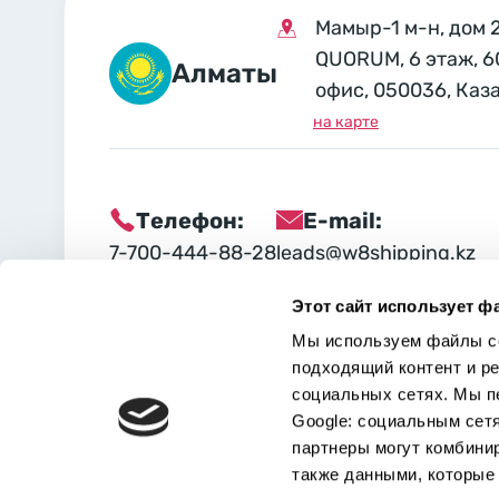
Мамыр-1 м-н, дом 
QUORUM, 6 этаж, 6
Алматы
офис, 050036, Каз
на карте
Телефон:
E-mail:
7-700-444-88-28
leads@w8shipping.kz
Этот сайт использует ф
Социальные сети:
Мы используем файлы co
подходящий контент и р
социальных сетях. Мы п
Google: социальным сет
партнеры могут комбини
также данными, которые 