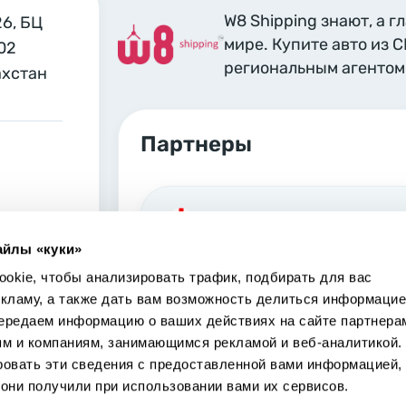
W8 Shipping знают, а г
26, БЦ
мире. Купите авто из 
02
региональным агентом 
ахстан
Партнеры
Georgia, Tbilisi
айлы «куки»
Marjanishvili 6 Tbilisi, 0102
okie, чтобы анализировать трафик, подбирать для вас
екламу, а также дать вам возможность делиться информацие
ередаем информацию о ваших действиях на сайте партнера
ям и компаниям, занимающимся рекламой и веб-аналитикой.
ровать эти сведения с предоставленной вами информацией,
USA, Los Angeles
они получили при использовании вами их сервисов.