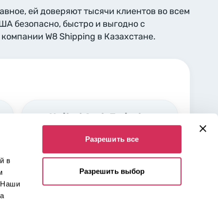
лавное, ей доверяют тысячи клиентов во всем
США безопасно, быстро и выгодно с
компании W8 Shipping в Казахстане.
United Arab Emirates,
Sharjah
Разрешить все
Industrial area Nr. 5 Sharjah,
00000
й в
Разрешить выбор
м
 Наши
 а