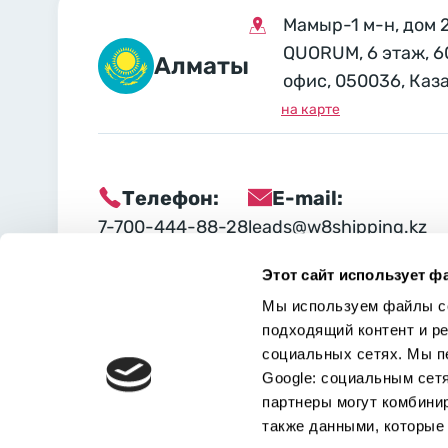
Мамыр-1 м-н, дом 
QUORUM, 6 этаж, 6
Алматы
офис, 050036, Каз
на карте
Телефон:
E-mail:
7-700-444-88-28
leads@w8shipping.kz
Этот сайт использует ф
Социальные сети:
Мы используем файлы co
подходящий контент и р
социальных сетях. Мы п
Google: социальным сет
партнеры могут комбини
также данными, которые 