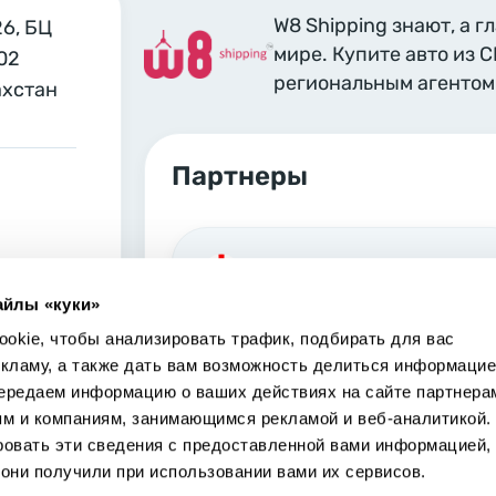
W8 Shipping знают, а г
26, БЦ
мире. Купите авто из 
02
региональным агентом 
ахстан
Партнеры
Georgia, Tbilisi
айлы «куки»
Marjanishvili 6 Tbilisi, 0102
okie, чтобы анализировать трафик, подбирать для вас
екламу, а также дать вам возможность делиться информацие
ередаем информацию о ваших действиях на сайте партнера
ям и компаниям, занимающимся рекламой и веб-аналитикой.
ровать эти сведения с предоставленной вами информацией,
USA, Los Angeles
они получили при использовании вами их сервисов.