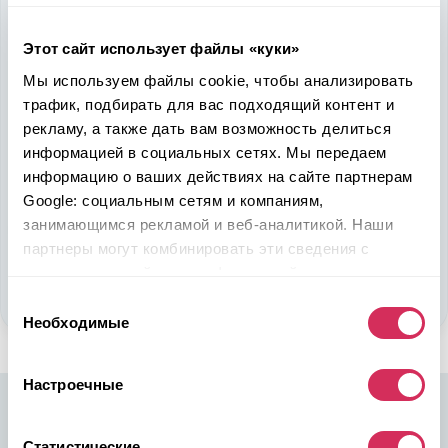
Надежность, эффективность и слаженность процессов
Этот сайт использует файлы «куки»
откроет перед вами дополнительные перспективы. Кроме
Мы используем файлы cookie, чтобы анализировать
ожидаемого результата, вы получите реальные выгоды.
Внедрение Американского стандарта на авторынке
трафик, подбирать для вас подходящий контент и
Казахстана станет эрой больших возможностей
рекламу, а также дать вам возможность делиться
казахстанцев, чтобы реализовать свой потенциал в
информацией в социальных сетях. Мы передаем
полную силу.
информацию о ваших действиях на сайте партнерам
Google: социальным сетям и компаниям,
Подобрать авто
занимающимся рекламой и веб-аналитикой. Наши
партнеры могут комбинировать эти сведения с
Стать партнером
предоставленной вами информацией, а также
данными, которые они получили при использовании
Выбор
вами их сервисов.
Необходимые
согласия
Настроечные
Статистические