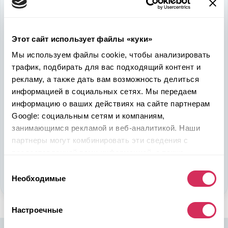
Используйте
возможность
быть в выигрыше
Этот сайт использует файлы «куки»
Надежность, эффективность и слаженность процессов
Мы используем файлы cookie, чтобы анализировать
откроет перед вами дополнительные перспективы. Кроме
трафик, подбирать для вас подходящий контент и
ожидаемого результата, вы получите реальные выгоды.
рекламу, а также дать вам возможность делиться
Внедрение Американского стандарта на авторынке
Казахстана станет эрой больших возможностей
информацией в социальных сетях. Мы передаем
казахстанцев, чтобы реализовать свой потенциал в
информацию о ваших действиях на сайте партнерам
полную силу.
Google: социальным сетям и компаниям,
занимающимся рекламой и веб-аналитикой. Наши
партнеры могут комбинировать эти сведения с
Подобрать авто
предоставленной вами информацией, а также
Стать партнером
данными, которые они получили при использовании
Выбор
вами их сервисов.
Необходимые
согласия
Настроечные