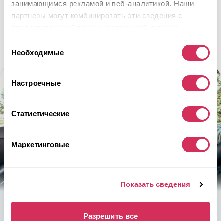
занимающимся рекламой и веб-аналитикой. Наши
партнеры могут комбинировать эти сведения с
предоставленной вами информацией, а также
данными, которые они получили при использовании
Выбор
вами их сервисов.
Необходимые
согласия
Настроечные
Статистические
Маркетинговые
Показать сведения
Используйте
возможность
Разрешить все