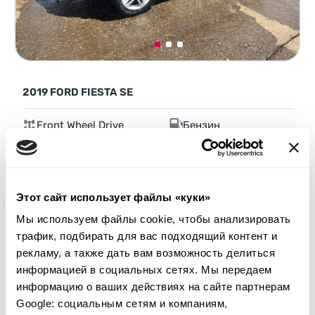
2019 FORD FIESTA SE
Front Wheel Drive
Бензин
85 293 мили
1,600 см³
Автомат
2019
Передняя часть
Этот сайт использует файлы «куки»
Аукцион через
5
дней
Мы используем файлы cookie, чтобы анализировать
$0
трафик, подбирать для вас подходящий контент и
Текущая ставка:
рекламу, а также дать вам возможность делиться
Сделать ставку
информацией в социальных сетях. Мы передаем
информацию о ваших действиях на сайте партнерам
Подробнее
Google: социальным сетям и компаниям,