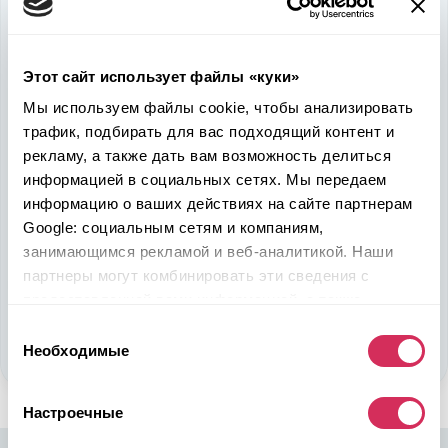
Используйте
возможность
быть в выигрыше
Этот сайт использует файлы «куки»
Надежность, эффективность и слаженность процессов
Мы используем файлы cookie, чтобы анализировать
откроет перед вами дополнительные перспективы. Кроме
трафик, подбирать для вас подходящий контент и
ожидаемого результата, вы получите реальные выгоды.
рекламу, а также дать вам возможность делиться
Внедрение Американского стандарта на авторынке
Казахстана станет эрой больших возможностей
информацией в социальных сетях. Мы передаем
казахстанцев, чтобы реализовать свой потенциал в
информацию о ваших действиях на сайте партнерам
полную силу.
Google: социальным сетям и компаниям,
занимающимся рекламой и веб-аналитикой. Наши
партнеры могут комбинировать эти сведения с
Подобрать авто
предоставленной вами информацией, а также
Стать партнером
данными, которые они получили при использовании
Выбор
вами их сервисов.
Необходимые
согласия
Настроечные