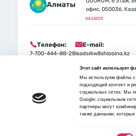
QUORUM, 6 этаж, 6
Алматы
офис, 050036, Каз
на карте
Телефон:
E-mail:
7-700-444-88-28
leads@w8shipping.kz
Этот сайт использует ф
Социальные сети:
Мы используем файлы co
подходящий контент и р
социальных сетях. Мы п
Google: социальным сет
партнеры могут комбини
также данными, которые 
Выбор