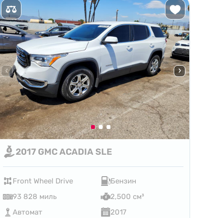
2017 GMC ACADIA SLE
Front Wheel Drive
Бензин
93 828 миль
2,500 см³
Автомат
2017