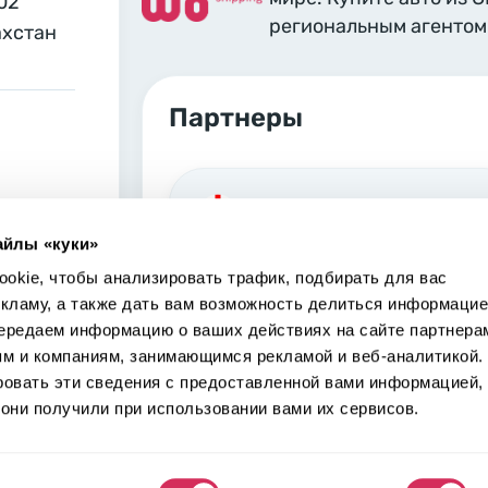
02
региональным агентом 
ахстан
Партнеры
Georgia, Tbilisi
айлы «куки»
Marjanishvili 6 Tbilisi, 0102
okie, чтобы анализировать трафик, подбирать для вас
екламу, а также дать вам возможность делиться информацие
ередаем информацию о ваших действиях на сайте партнера
ям и компаниям, занимающимся рекламой и веб-аналитикой.
ровать эти сведения с предоставленной вами информацией,
USA, Los Angeles
они получили при использовании вами их сервисов.
S Main St 24700 Carson, CA
90745