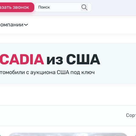
азать звонок
Поиск
компании
CADIA
из США
втомобили с аукциона США под ключ
Сор