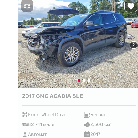
2017 GMC ACADIA SLE
Front Wheel Drive
Бензин
82 741 миля
2,500 см³
Автомат
2017