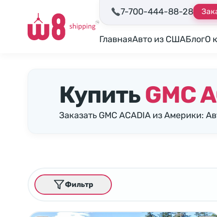
7-700-444-88-28
Зак
Главная
Авто из США
Блог
О 
Купить
GMC A
Заказать GMC ACADIA из Америки: А
Фильтр