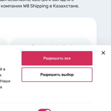
компании W8 Shipping в Казахстане.
United Arab Emirates,
Sharjah
Разрешить все
Industrial area Nr. 5 Sharjah,
00000
й в
Разрешить выбор
м
 Наши
 а