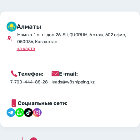
Алматы
Мамыр-1 м-н, дом 26, БЦ QUORUM, 6 этаж, 602 офис,
050036, Казахстан
на карте
Телефон:
E-mail:
7-700-444-88-28
leads@w8shipping.kz
Социальные сети: