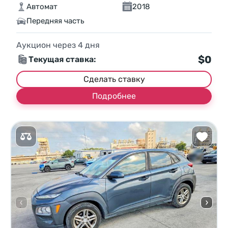
Автомат
2018
Передняя часть
Аукцион через
4
дня
$0
Текущая ставка:
Сделать ставку
Подробнее