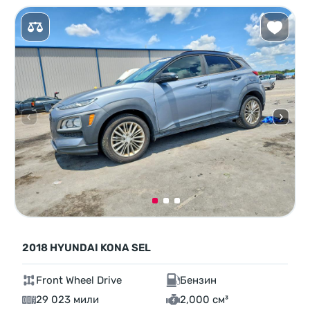
2018 HYUNDAI KONA SEL
Front Wheel Drive
Бензин
29 023 мили
2,000 см³