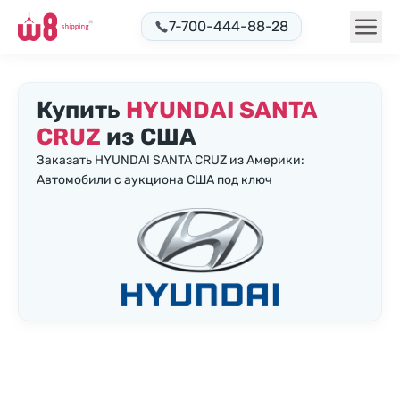
7-700-444-88-28
Купить
HYUNDAI SANTA
CRUZ
из США
Заказать HYUNDAI SANTA CRUZ из Америки:
Автомобили с аукциона США под ключ