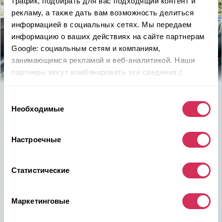
трафик, подбирать для вас подходящий контент и
рекламу, а также дать вам возможность делиться
информацией в социальных сетях. Мы передаем
информацию о ваших действиях на сайте партнерам
Google: социальным сетям и компаниям,
занимающимся рекламой и веб-аналитикой. Наши
партнеры могут комбинировать эти сведения с
предоставленной вами информацией, а также
данными, которые они получили при использовании
Используйте
возможность
Выбор
вами их сервисов.
Необходимые
согласия
быть в выигрыше
Надежность, эффективность и слаженность процессов
Настроечные
откроет перед вами дополнительные перспективы. Кроме
ожидаемого результата, вы получите реальные выгоды.
Статистические
Внедрение Американского стандарта на авторынке
Казахстана станет эрой больших возможностей
казахстанцев, чтобы реализовать свой потенциал в
Маркетинговые
полную силу.