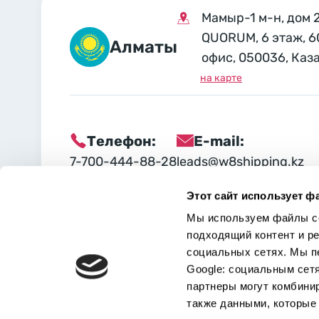
Мамыр-1 м-н, дом 
QUORUM, 6 этаж, 6
Алматы
офис, 050036, Каз
на карте
Телефон:
E-mail:
7-700-444-88-28
leads@w8shipping.kz
Этот сайт использует ф
Социальные сети:
Мы используем файлы co
подходящий контент и р
социальных сетях. Мы п
Google: социальным сет
партнеры могут комбини
также данными, которые 