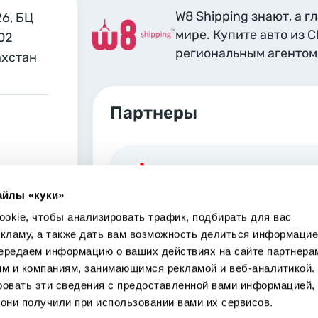
W8 Shipping знают, а г
26, БЦ
мире. Купите авто из 
02
региональным агентом 
ахстан
Партнеры
Georgia, Tbilisi
айлы «куки»
Marjanishvili 6 Tbilisi, 0102
okie, чтобы анализировать трафик, подбирать для вас
екламу, а также дать вам возможность делиться информацие
ередаем информацию о ваших действиях на сайте партнера
ям и компаниям, занимающимся рекламой и веб-аналитикой.
ровать эти сведения с предоставленной вами информацией,
USA, Los Angeles
они получили при использовании вами их сервисов.