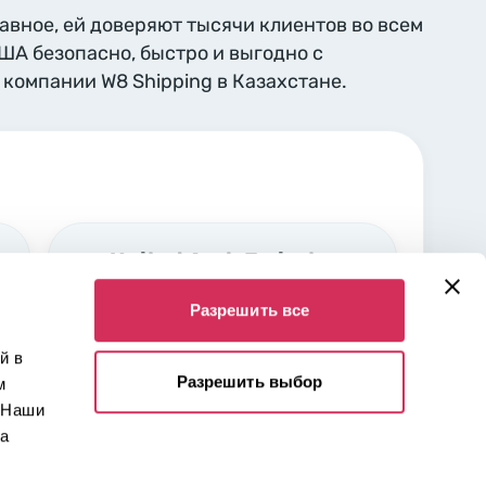
лавное, ей доверяют тысячи клиентов во всем
США безопасно, быстро и выгодно с
компании W8 Shipping в Казахстане.
United Arab Emirates,
Sharjah
Разрешить все
Industrial area Nr. 5 Sharjah,
00000
й в
Разрешить выбор
м
 Наши
 а