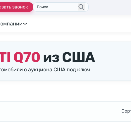
азать звонок
Поиск
компании
TI Q70
из США
Автомобили с аукциона США под ключ
Сор