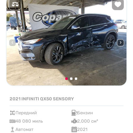
2021 INFINITI QX50 SENSORY
Передний
Бензин
48 080 миль
2,000 см³
Автомат
2021