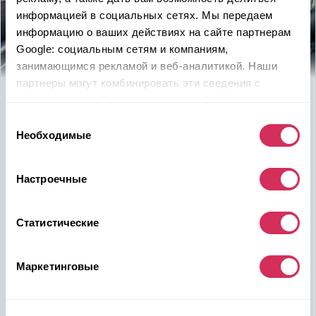
информацией в социальных сетях. Мы передаем
информацию о ваших действиях на сайте партнерам
Google: социальным сетям и компаниям,
занимающимся рекламой и веб-аналитикой. Наши
партнеры могут комбинировать эти сведения с
Используйте
возможность
предоставленной вами информацией, а также
данными, которые они получили при использовании
быть в выигрыше
Выбор
вами их сервисов.
Необходимые
согласия
Надежность, эффективность и слаженность процессов
откроет перед вами дополнительные перспективы. Кроме
Настроечные
ожидаемого результата, вы получите реальные выгоды.
Внедрение Американского стандарта на авторынке
Казахстана станет эрой больших возможностей
Статистические
казахстанцев, чтобы реализовать свой потенциал в
полную силу.
Маркетинговые
Подобрать авто