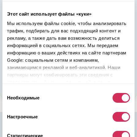
Надежность, эффективность и слаженность процессов
Этот сайт использует файлы «куки»
откроет перед вами дополнительные перспективы. Кроме
ожидаемого результата, вы получите реальные выгоды.
Мы используем файлы cookie, чтобы анализировать
Внедрение Американского стандарта на авторынке
трафик, подбирать для вас подходящий контент и
Казахстана станет эрой больших возможностей
рекламу, а также дать вам возможность делиться
казахстанцев, чтобы реализовать свой потенциал в
информацией в социальных сетях. Мы передаем
полную силу.
информацию о ваших действиях на сайте партнерам
Google: социальным сетям и компаниям,
Подобрать авто
занимающимся рекламой и веб-аналитикой. Наши
партнеры могут комбинировать эти сведения с
Стать партнером
предоставленной вами информацией, а также
данными, которые они получили при использовании
Выбор
вами их сервисов.
Необходимые
согласия
Настроечные
Статистические