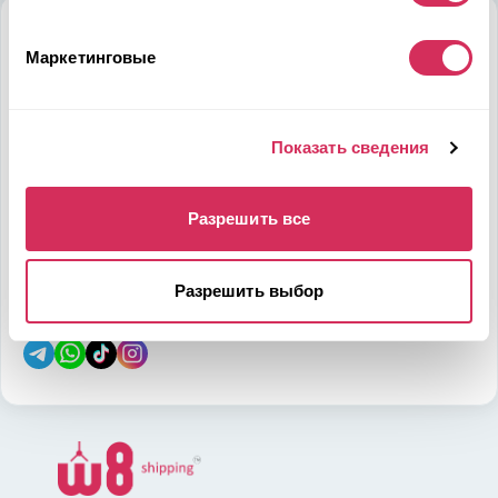
Алматы
Маркетинговые
Мамыр-1 м-н, дом 26, БЦ QUORUM, 6 этаж, 602 офис,
050036, Казахстан
на карте
Показать сведения
Телефон:
E-mail:
Разрешить все
7-700-444-88-28
leads@w8shipping.kz
Разрешить выбор
Социальные сети: