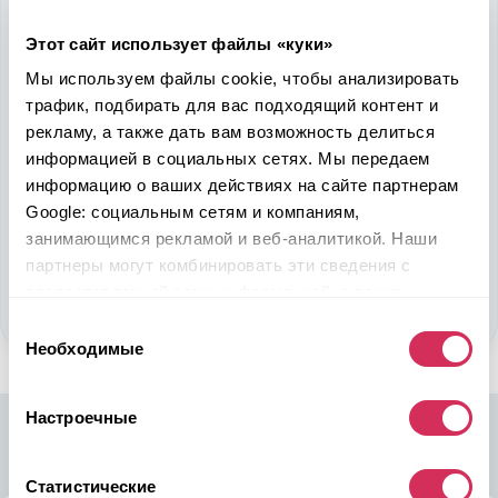
Надежность, эффективность и слаженность процессов
Этот сайт использует файлы «куки»
откроет перед вами дополнительные перспективы. Кроме
ожидаемого результата, вы получите реальные выгоды.
Мы используем файлы cookie, чтобы анализировать
Внедрение Американского стандарта на авторынке
трафик, подбирать для вас подходящий контент и
Казахстана станет эрой больших возможностей
рекламу, а также дать вам возможность делиться
казахстанцев, чтобы реализовать свой потенциал в
информацией в социальных сетях. Мы передаем
полную силу.
информацию о ваших действиях на сайте партнерам
Google: социальным сетям и компаниям,
Подобрать авто
занимающимся рекламой и веб-аналитикой. Наши
партнеры могут комбинировать эти сведения с
Стать партнером
предоставленной вами информацией, а также
данными, которые они получили при использовании
Выбор
вами их сервисов.
Необходимые
согласия
Настроечные
Статистические