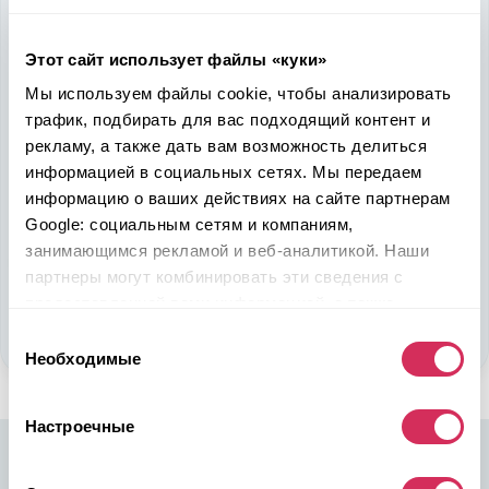
быть в выигрыше
Надежность, эффективность и слаженность процессов
Этот сайт использует файлы «куки»
откроет перед вами дополнительные перспективы. Кроме
Мы используем файлы cookie, чтобы анализировать
ожидаемого результата, вы получите реальные выгоды.
трафик, подбирать для вас подходящий контент и
Внедрение Американского стандарта на авторынке
рекламу, а также дать вам возможность делиться
Казахстана станет эрой больших возможностей
казахстанцев, чтобы реализовать свой потенциал в
информацией в социальных сетях. Мы передаем
полную силу.
информацию о ваших действиях на сайте партнерам
Google: социальным сетям и компаниям,
занимающимся рекламой и веб-аналитикой. Наши
Подобрать авто
партнеры могут комбинировать эти сведения с
предоставленной вами информацией, а также
Стать партнером
данными, которые они получили при использовании
Выбор
вами их сервисов.
Необходимые
согласия
Настроечные