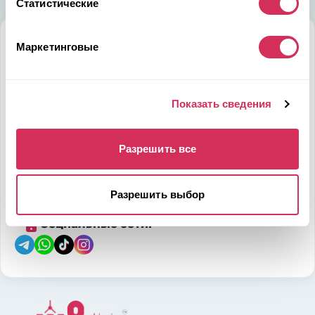
Статистические
Маркетинговые
Алматы
Мамыр-1 м-н, дом 26, БЦ QUORUM, 6 этаж, 602 офис,
050036, Казахстан
на карте
Показать сведения
Разрешить все
Телефон:
E-mail:
7-700-444-88-28
leads@w8shipping.kz
Разрешить выбор
Социальные сети: