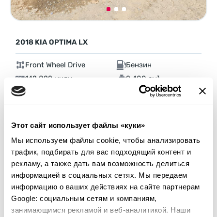
2018 KIA OPTIMA LX
Front Wheel Drive
Бензин
142 822 мили
2,400 см³
Автомат
2018
Передняя часть
Этот сайт использует файлы «куки»
Аукцион через
6
дней
Мы используем файлы cookie, чтобы анализировать
$0
Текущая ставка:
трафик, подбирать для вас подходящий контент и
Сделать ставку
рекламу, а также дать вам возможность делиться
информацией в социальных сетях. Мы передаем
Подробнее
информацию о ваших действиях на сайте партнерам
Google: социальным сетям и компаниям,
занимающимся рекламой и веб-аналитикой. Наши