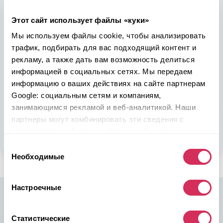
Надежность, эффективность и слаженность процессов
Этот сайт использует файлы «куки»
откроет перед вами дополнительные перспективы. Кроме
ожидаемого результата, вы получите реальные выгоды.
Мы используем файлы cookie, чтобы анализировать
Внедрение Американского стандарта на авторынке
трафик, подбирать для вас подходящий контент и
Казахстана станет эрой больших возможностей
рекламу, а также дать вам возможность делиться
казахстанцев, чтобы реализовать свой потенциал в
информацией в социальных сетях. Мы передаем
полную силу.
информацию о ваших действиях на сайте партнерам
Google: социальным сетям и компаниям,
Подобрать авто
занимающимся рекламой и веб-аналитикой. Наши
партнеры могут комбинировать эти сведения с
Стать партнером
предоставленной вами информацией, а также
данными, которые они получили при использовании
Выбор
вами их сервисов.
Необходимые
согласия
Настроечные
Статистические