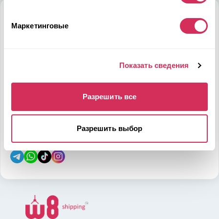
Алматы
Маркетинговые
Мамыр-1 м-н, дом 26, БЦ QUORUM, 6 этаж, 602 офис,
050036, Казахстан
на карте
Показать сведения
Телефон:
E-mail:
Разрешить все
7-700-444-88-28
leads@w8shipping.kz
Разрешить выбор
Социальные сети: