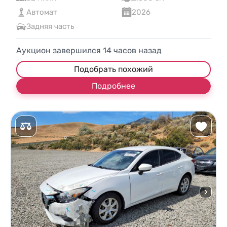
Автомат
2026
Задняя часть
Аукцион завершился
14
часов назад
Подобрать похожий
Подробнее