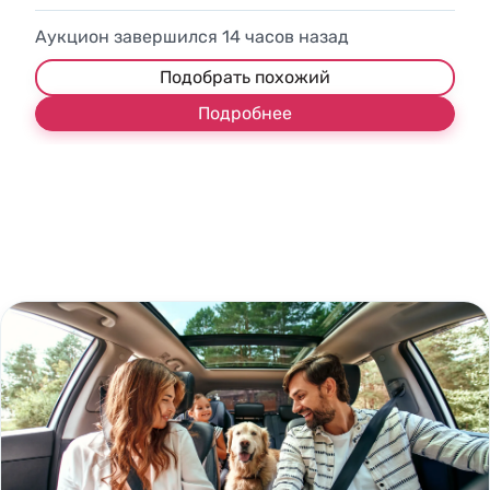
Аукцион завершился
14
часов назад
Подобрать похожий
Подробнее