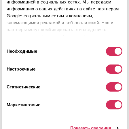
информацией в социальных сетях. Мы передаем
информацию о ваших действиях на сайте партнерам
Google: социальным сетям и компаниям,
2021 MAZDA 3 PREMIUM
занимающимся рекламой и веб-аналитикой. Наши
партнеры могут комбинировать эти сведения с
Полный
Бензин
предоставленной вами информацией, а также
8 072 мили
2,500 см³
данными, которые они получили при использовании
Выбор
вами их сервисов.
Автомат
2021
Необходимые
согласия
Передняя часть
Настроечные
Аукцион через
3
недели
$0
Текущая ставка:
Статистические
Сделать ставку
Подробнее
Маркетинговые
Показать сведения