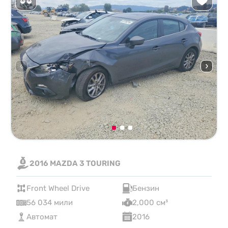
2016 MAZDA 3 TOURING
Front Wheel Drive
Бензин
56 034 мили
2,000 см³
Автомат
2016