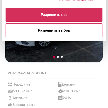
Разрешить все
Разрешить выбор
2016 MAZDA 3 SPORT
Передний
Бензин
68 059 миль
2,000 см³
Автомат
2016
Задняя часть