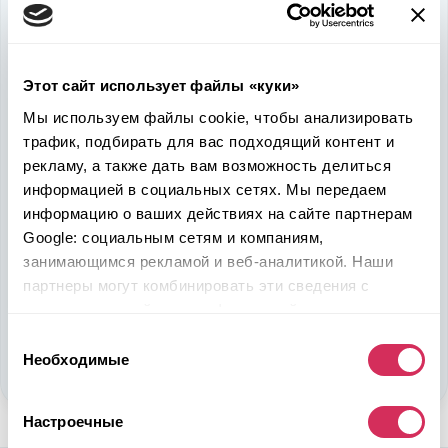
Используйте
возможность
быть в выигрыше
Этот сайт использует файлы «куки»
Надежность, эффективность и слаженность процессов
Мы используем файлы cookie, чтобы анализировать
откроет перед вами дополнительные перспективы. Кроме
трафик, подбирать для вас подходящий контент и
ожидаемого результата, вы получите реальные выгоды.
рекламу, а также дать вам возможность делиться
Внедрение Американского стандарта на авторынке
информацией в социальных сетях. Мы передаем
Казахстана станет эрой больших возможностей
информацию о ваших действиях на сайте партнерам
казахстанцев, чтобы реализовать свой потенциал в
Google: социальным сетям и компаниям,
полную силу.
занимающимся рекламой и веб-аналитикой. Наши
партнеры могут комбинировать эти сведения с
Подобрать авто
предоставленной вами информацией, а также
данными, которые они получили при использовании
Выбор
Стать партнером
вами их сервисов.
Необходимые
согласия
Настроечные