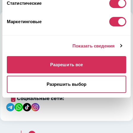
Статистические
Маркетинговые
Алматы
Мамыр-1 м-н, дом 26, БЦ QUORUM, 6 этаж, 602 офис,
050036, Казахстан
Показать сведения
на карте
Разрешить все
Телефон:
E-mail:
7-700-444-88-28
leads@w8shipping.kz
Разрешить выбор
Социальные сети: