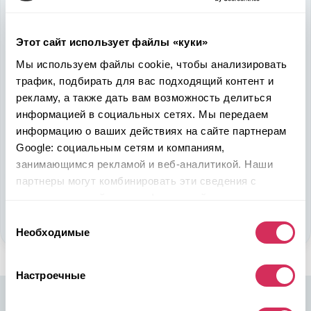
быть в выигрыше
Надежность, эффективность и слаженность процессов
Этот сайт использует файлы «куки»
откроет перед вами дополнительные перспективы. Кроме
Мы используем файлы cookie, чтобы анализировать
ожидаемого результата, вы получите реальные выгоды.
трафик, подбирать для вас подходящий контент и
Внедрение Американского стандарта на авторынке
рекламу, а также дать вам возможность делиться
Казахстана станет эрой больших возможностей
информацией в социальных сетях. Мы передаем
казахстанцев, чтобы реализовать свой потенциал в
информацию о ваших действиях на сайте партнерам
полную силу.
Google: социальным сетям и компаниям,
занимающимся рекламой и веб-аналитикой. Наши
Подобрать авто
партнеры могут комбинировать эти сведения с
предоставленной вами информацией, а также
Стать партнером
данными, которые они получили при использовании
Выбор
вами их сервисов.
Необходимые
согласия
Настроечные