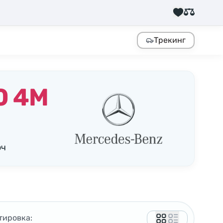
Трекинг
0 4M
юч
тировка: