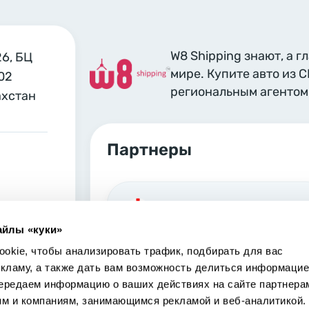
W8 Shipping знают, а г
26, БЦ
мире. Купите авто из 
02
региональным агентом 
ахстан
Партнеры
Georgia, Tbilisi
айлы «куки»
Marjanishvili 6 Tbilisi, 0102
okie, чтобы анализировать трафик, подбирать для вас
екламу, а также дать вам возможность делиться информацие
ередаем информацию о ваших действиях на сайте партнера
ям и компаниям, занимающимся рекламой и веб-аналитикой.