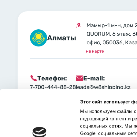
Мамыр-1 м-н, дом 
QUORUM, 6 этаж, 6
Алматы
офис, 050036, Каз
на карте
Телефон:
E-mail:
7-700-444-88-28
leads@w8shipping.kz
Этот сайт использует ф
Социальные сети:
Мы используем файлы co
подходящий контент и р
социальных сетях. Мы п
Google: социальным сет