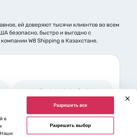
лавное, ей доверяют тысячи клиентов во всем
США безопасно, быстро и выгодно с
компании W8 Shipping в Казахстане.
United Arab Emirates,
Sharjah
Разрешить все
Industrial area Nr. 5 Sharjah,
00000
й в
Разрешить выбор
м
 Наши