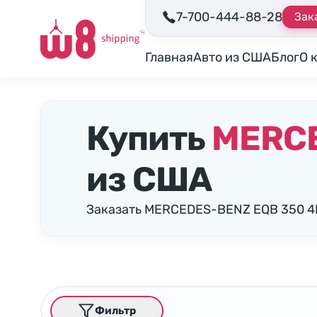
7-700-444-88-28
Зак
Главная
Авто из США
Блог
О 
Купить
MERCE
из США
Заказать MERCEDES-BENZ EQB 350 4M
Фильтр