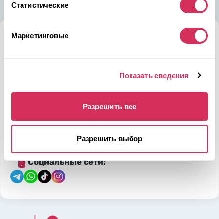
Статистические
Маркетинговые
Алматы
Мамыр-1 м-н, дом 26, БЦ QUORUM, 6 этаж, 602 офис,
050036, Казахстан
Показать сведения
на карте
Разрешить все
Телефон:
E-mail:
7-700-444-88-28
leads@w8shipping.kz
Разрешить выбор
Социальные сети: