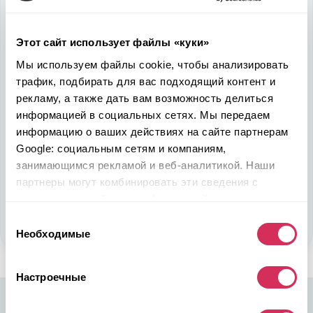
быть в выигрыше
Надежность, эффективность и слаженность процессов
Этот сайт использует файлы «куки»
откроет перед вами дополнительные перспективы. Кроме
Мы используем файлы cookie, чтобы анализировать
ожидаемого результата, вы получите реальные выгоды.
трафик, подбирать для вас подходящий контент и
Внедрение Американского стандарта на авторынке
рекламу, а также дать вам возможность делиться
Казахстана станет эрой больших возможностей
информацией в социальных сетях. Мы передаем
казахстанцев, чтобы реализовать свой потенциал в
информацию о ваших действиях на сайте партнерам
полную силу.
Google: социальным сетям и компаниям,
занимающимся рекламой и веб-аналитикой. Наши
Подобрать авто
партнеры могут комбинировать эти сведения с
предоставленной вами информацией, а также
Стать партнером
данными, которые они получили при использовании
Выбор
вами их сервисов.
Необходимые
согласия
Настроечные