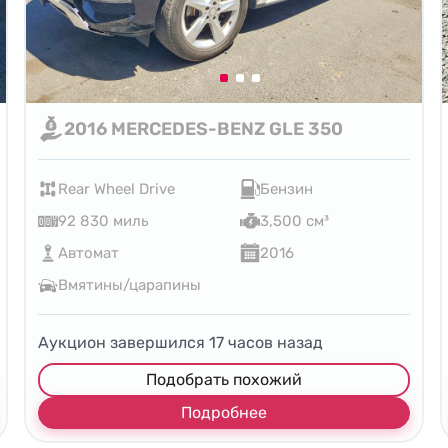
2016 MERCEDES-BENZ GLE 350
Rear Wheel Drive
Бензин
92 830 миль
3,500 см³
Автомат
2016
Вмятины/царапины
Аукцион завершился
17
часов назад
Подобрать похожий
Подробнее