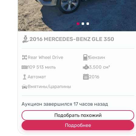
2016 MERCEDES-BENZ GLE 350
Rear Wheel Drive
Бензин
109 513 миль
3,500 см³
Автомат
2016
Вмятины/царапины
Аукцион завершился
17
часов назад
Подобрать похожий
Подробнее