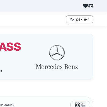
Трекинг
ASS
ч
тировка: