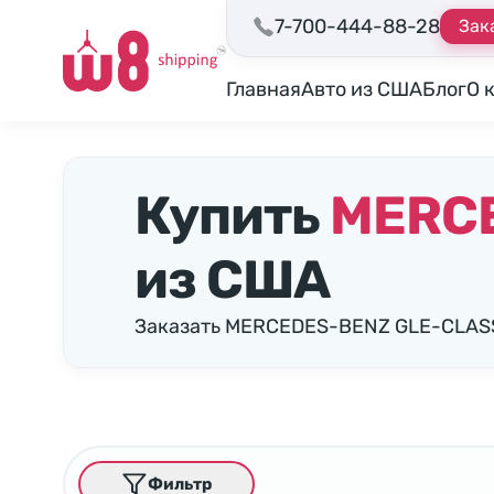
7-700-444-88-28
Зак
Главная
Авто из США
Блог
О 
Купить
MERCE
из США
Заказать MERCEDES-BENZ GLE-CLASS
Фильтр