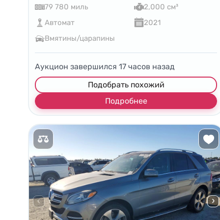
79 780 миль
2,000 см³
Автомат
2021
Вмятины/царапины
Аукцион завершился
17
часов назад
Подобрать похожий
Подробнее