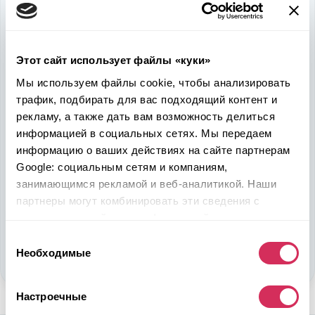
Используйте
возможность
быть в выигрыше
Этот сайт использует файлы «куки»
Надежность, эффективность и слаженность процессов
Мы используем файлы cookie, чтобы анализировать
откроет перед вами дополнительные перспективы. Кроме
трафик, подбирать для вас подходящий контент и
ожидаемого результата, вы получите реальные выгоды.
рекламу, а также дать вам возможность делиться
Внедрение Американского стандарта на авторынке
информацией в социальных сетях. Мы передаем
Казахстана станет эрой больших возможностей
информацию о ваших действиях на сайте партнерам
казахстанцев, чтобы реализовать свой потенциал в
Google: социальным сетям и компаниям,
полную силу.
занимающимся рекламой и веб-аналитикой. Наши
партнеры могут комбинировать эти сведения с
Подобрать авто
предоставленной вами информацией, а также
данными, которые они получили при использовании
Выбор
Стать партнером
вами их сервисов.
Необходимые
согласия
Настроечные