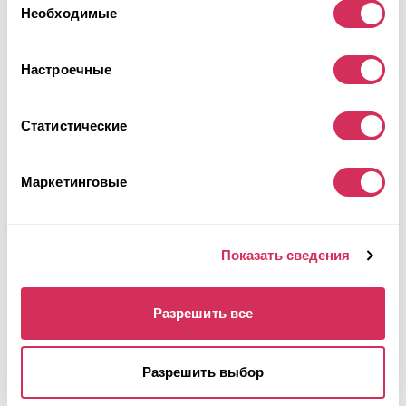
вами их сервисов.
Необходимые
согласия
Настроечные
Статистические
Маркетинговые
2020 NISSAN ROGUE SV
Показать сведения
Полный
Бензин
Разрешить все
88 880 миль
2,500 см³
Автомат
2020
Передняя часть
Разрешить выбор