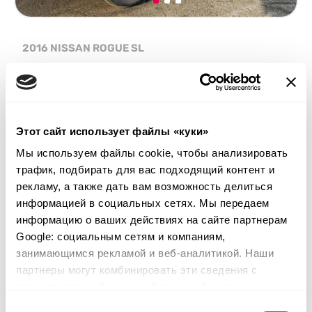
2016 NISSAN ROGUE SL
Front Wheel Drive
Бензин
Неизвестно
2,500 см³
Автомат
2016
Этот сайт использует файлы «куки»
Задняя часть
Мы используем файлы cookie, чтобы анализировать
трафик, подбирать для вас подходящий контент и
Аукцион завершился
9
часов назад
рекламу, а также дать вам возможность делиться
Подобрать похожий
информацией в социальных сетях. Мы передаем
информацию о ваших действиях на сайте партнерам
Подробнее
Google: социальным сетям и компаниям,
занимающимся рекламой и веб-аналитикой. Наши
партнеры могут комбинировать эти сведения с
предоставленной вами информацией, а также
данными, которые они получили при использовании
Выбор