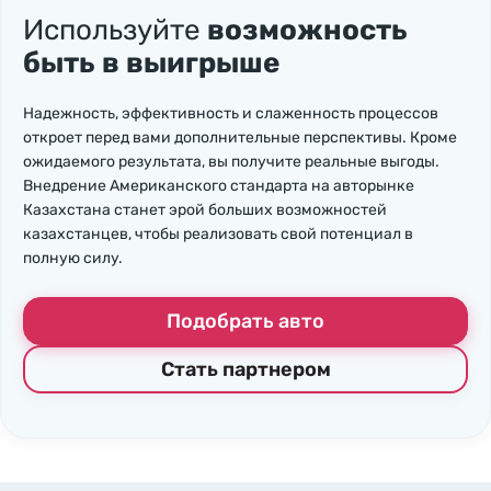
Используйте
возможность
быть в выигрыше
Надежность, эффективность и слаженность процессов
откроет перед вами дополнительные перспективы. Кроме
ожидаемого результата, вы получите реальные выгоды.
Внедрение Американского стандарта на авторынке
Казахстана станет эрой больших возможностей
казахстанцев, чтобы реализовать свой потенциал в
полную силу.
Подобрать авто
Стать партнером