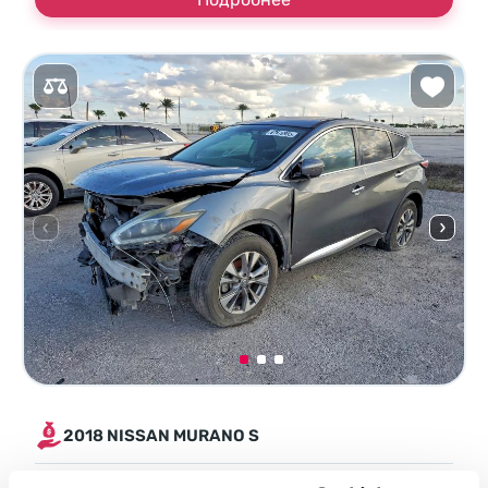
2018 NISSAN MURANO S