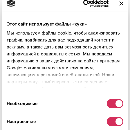
Передний
Бензин
93 885 миль
3,500 см³
Автомат
2018
Этот сайт использует файлы «куки»
Передняя часть
Мы используем файлы cookie, чтобы анализировать
Аукцион через
1
день
трафик, подбирать для вас подходящий контент и
$0
Текущая ставка:
рекламу, а также дать вам возможность делиться
информацией в социальных сетях. Мы передаем
Сделать ставку
информацию о ваших действиях на сайте партнерам
Подробнее
Google: социальным сетям и компаниям,
занимающимся рекламой и веб-аналитикой. Наши
партнеры могут комбинировать эти сведения с
предоставленной вами информацией, а также
данными, которые они получили при использовании
Выбор
вами их сервисов.
Необходимые
согласия
Настроечные