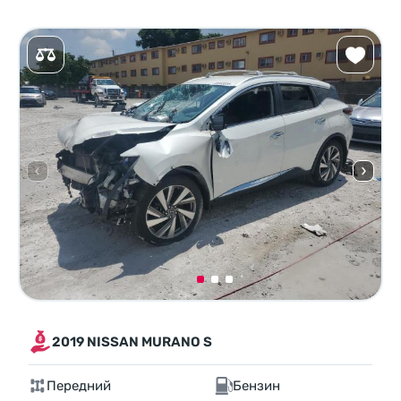
2019 NISSAN MURANO S
Передний
Бензин