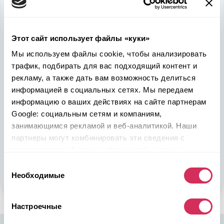
Используйте
возможность
быть в выигрыше
Этот сайт использует файлы «куки»
Надежность, эффективность и слаженность процессов
Мы используем файлы cookie, чтобы анализировать
откроет перед вами дополнительные перспективы. Кроме
трафик, подбирать для вас подходящий контент и
ожидаемого результата, вы получите реальные выгоды.
рекламу, а также дать вам возможность делиться
Внедрение Американского стандарта на авторынке
Казахстана станет эрой больших возможностей
информацией в социальных сетях. Мы передаем
казахстанцев, чтобы реализовать свой потенциал в
информацию о ваших действиях на сайте партнерам
полную силу.
Google: социальным сетям и компаниям,
занимающимся рекламой и веб-аналитикой. Наши
партнеры могут комбинировать эти сведения с
Подобрать авто
предоставленной вами информацией, а также
Стать партнером
данными, которые они получили при использовании
Выбор
вами их сервисов.
Необходимые
согласия
Настроечные