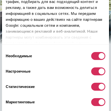
трафик, подбирать для вас подходящий контент и
рекламу, а также дать вам возможность делиться
информацией в социальных сетях. Мы передаем
информацию о ваших действиях на сайте партнерам
Google: социальным сетям и компаниям,
занимающимся рекламой и веб-аналитикой. Наши
партнеры могут комбинировать эти сведения с
предоставленной вами информацией, а также
данными, которые они получили при использовании
Выбор
Используйте
возможность
вами их сервисов.
Необходимые
согласия
быть в выигрыше
Настроечные
Надежность, эффективность и слаженность процессов
откроет перед вами дополнительные перспективы. Кроме
ожидаемого результата, вы получите реальные выгоды.
Статистические
Внедрение Американского стандарта на авторынке
Казахстана станет эрой больших возможностей
казахстанцев, чтобы реализовать свой потенциал в
Маркетинговые
полную силу.