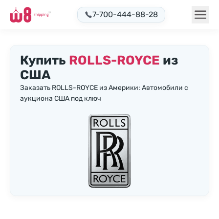
7-700-444-88-28
Купить
ROLLS-ROYCE
из
США
Заказать ROLLS-ROYCE из Америки: Автомобили с
аукциона США под ключ