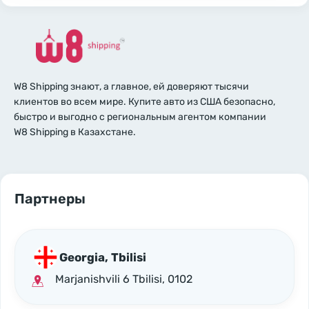
W8 Shipping знают, а главное, ей доверяют тысячи
клиентов во всем мире. Купите авто из США безопасно,
быстро и выгодно с региональным агентом компании
W8 Shipping в Казахстане.
Партнеры
Georgia, Tbilisi
Marjanishvili 6 Tbilisi, 0102