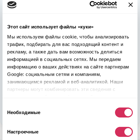
Используйте
возможность
быть в выигрыше
Этот сайт использует файлы «куки»
Надежность, эффективность и слаженность процессов
Мы используем файлы cookie, чтобы анализировать
откроет перед вами дополнительные перспективы. Кроме
трафик, подбирать для вас подходящий контент и
ожидаемого результата, вы получите реальные выгоды.
рекламу, а также дать вам возможность делиться
Внедрение Американского стандарта на авторынке
информацией в социальных сетях. Мы передаем
Казахстана станет эрой больших возможностей
информацию о ваших действиях на сайте партнерам
казахстанцев, чтобы реализовать свой потенциал в
Google: социальным сетям и компаниям,
полную силу.
занимающимся рекламой и веб-аналитикой. Наши
партнеры могут комбинировать эти сведения с
Подобрать авто
предоставленной вами информацией, а также
данными, которые они получили при использовании
Выбор
Стать партнером
вами их сервисов.
Необходимые
согласия
Настроечные