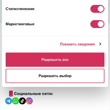
Статистические
Маркетинговые
Алматы
Мамыр-1 м-н, дом 26, БЦ QUORUM, 6 этаж, 602 офис,
Показать сведения
050036, Казахстан
на карте
Разрешить все
Телефон:
E-mail:
Разрешить выбор
7-700-444-88-28
leads@w8shipping.kz
Социальные сети: