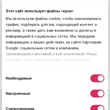
Надежность, эффективность и слаженность процессов
Этот сайт использует файлы «куки»
откроет перед вами дополнительные перспективы. Кроме
ожидаемого результата, вы получите реальные выгоды.
Мы используем файлы cookie, чтобы анализировать
Внедрение Американского стандарта на авторынке
трафик, подбирать для вас подходящий контент и
Казахстана станет эрой больших возможностей
рекламу, а также дать вам возможность делиться
казахстанцев, чтобы реализовать свой потенциал в
информацией в социальных сетях. Мы передаем
полную силу.
информацию о ваших действиях на сайте партнерам
Google: социальным сетям и компаниям,
Подобрать авто
занимающимся рекламой и веб-аналитикой. Наши
партнеры могут комбинировать эти сведения с
Стать партнером
предоставленной вами информацией, а также
данными, которые они получили при использовании
Выбор
вами их сервисов.
Необходимые
согласия
Настроечные
Статистические