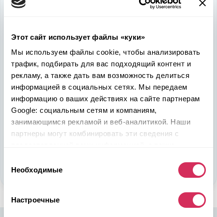
Используйте
возможность
быть в выигрыше
Этот сайт использует файлы «куки»
Надежность, эффективность и слаженность процессов
Мы используем файлы cookie, чтобы анализировать
откроет перед вами дополнительные перспективы. Кроме
трафик, подбирать для вас подходящий контент и
ожидаемого результата, вы получите реальные выгоды.
рекламу, а также дать вам возможность делиться
Внедрение Американского стандарта на авторынке
Казахстана станет эрой больших возможностей
информацией в социальных сетях. Мы передаем
казахстанцев, чтобы реализовать свой потенциал в
информацию о ваших действиях на сайте партнерам
полную силу.
Google: социальным сетям и компаниям,
занимающимся рекламой и веб-аналитикой. Наши
партнеры могут комбинировать эти сведения с
Подобрать авто
предоставленной вами информацией, а также
Стать партнером
данными, которые они получили при использовании
Выбор
вами их сервисов.
Необходимые
согласия
Настроечные