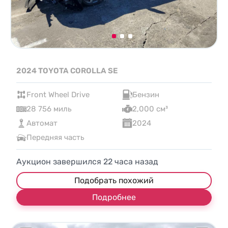
2024 TOYOTA COROLLA SE
Front Wheel Drive
Бензин
28 756 миль
2,000 см³
Автомат
2024
Передняя часть
Аукцион завершился
22
часа назад
Подобрать похожий
Подробнее