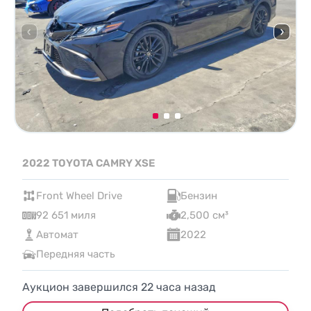
2022 TOYOTA CAMRY XSE
Front Wheel Drive
Бензин
92 651 миля
2,500 см³
Автомат
2022
Передняя часть
Аукцион завершился
22
часа назад