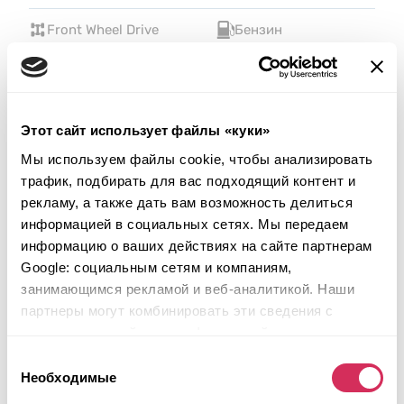
Front Wheel Drive
Бензин
Неизвестно
1,800 см³
Автомат
2018
Передняя часть
Этот сайт использует файлы «куки»
Аукцион завершился
22
часа назад
Мы используем файлы cookie, чтобы анализировать
трафик, подбирать для вас подходящий контент и
Подобрать похожий
рекламу, а также дать вам возможность делиться
Подробнее
информацией в социальных сетях. Мы передаем
информацию о ваших действиях на сайте партнерам
Google: социальным сетям и компаниям,
занимающимся рекламой и веб-аналитикой. Наши
партнеры могут комбинировать эти сведения с
предоставленной вами информацией, а также
данными, которые они получили при использовании
Выбор
вами их сервисов.
Необходимые
согласия