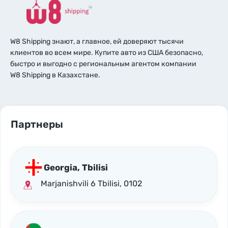
W8 Shipping знают, а главное, ей доверяют тысячи
клиентов во всем мире. Купите авто из США безопасно,
быстро и выгодно с региональным агентом компании
W8 Shipping в Казахстане.
Партнеры
Georgia, Tbilisi
Marjanishvili 6 Tbilisi, 0102