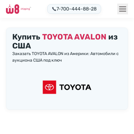
7-700-444-88-28
Купить
TOYOTA AVALON
из
США
Заказать TOYOTA AVALON из Америки: Автомобили с
аукциона США под ключ