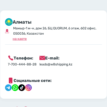
Алматы
Мамыр-1 м-н, дом 26, БЦ QUORUM, 6 этаж, 602 офис,
050036, Казахстан
на карте
Телефон:
E-mail:
7-700-444-88-28
leads@w8shipping.kz
Социальные сети: