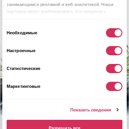
занимающимся рекламой и веб-аналитикой. Наши
партнеры могут комбинировать эти сведения с
предоставленной вами информацией, а также
данными, которые они получили при использовании
Выбор
вами их сервисов.
Необходимые
согласия
Настроечные
Статистические
Маркетинговые
Показать сведения
Используйте
возможность
Разрешить все