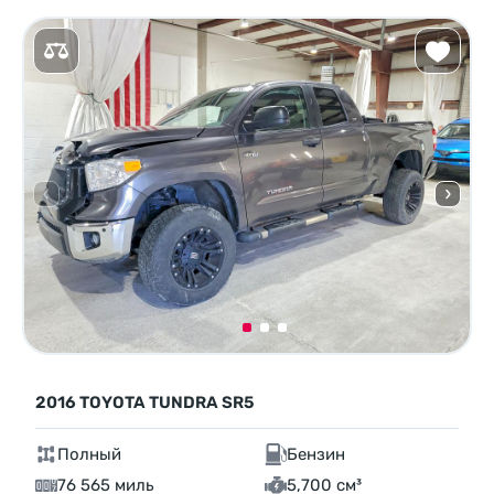
2016 TOYOTA TUNDRA SR5
Полный
Бензин
76 565 миль
5,700 см³