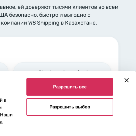
лавное, ей доверяют тысячи клиентов во всем
США безопасно, быстро и выгодно с
компании W8 Shipping в Казахстане.
United Arab Emirates,
Sharjah
Разрешить все
Industrial area Nr. 5 Sharjah,
00000
й в
Разрешить выбор
м
 Наши
 а