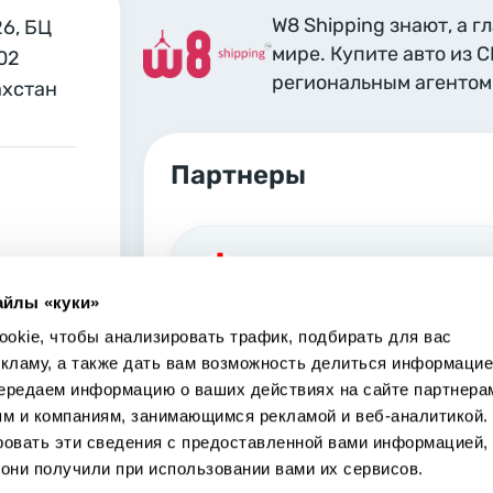
W8 Shipping знают, а г
26, БЦ
мире. Купите авто из 
02
региональным агентом 
ахстан
Партнеры
Georgia, Tbilisi
айлы «куки»
Marjanishvili 6 Tbilisi, 0102
okie, чтобы анализировать трафик, подбирать для вас
екламу, а также дать вам возможность делиться информацие
ередаем информацию о ваших действиях на сайте партнера
ям и компаниям, занимающимся рекламой и веб-аналитикой.
ровать эти сведения с предоставленной вами информацией,
USA, Los Angeles
они получили при использовании вами их сервисов.