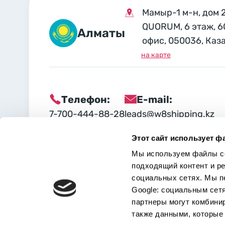
Мамыр-1 м-н, дом 
QUORUM, 6 этаж, 6
Алматы
офис, 050036, Каз
на карте
Телефон:
E-mail:
7-700-444-88-28
leads@w8shipping.kz
Этот сайт использует ф
Социальные сети:
Мы используем файлы co
подходящий контент и р
социальных сетях. Мы п
Google: социальным сет
партнеры могут комбини
также данными, которые 