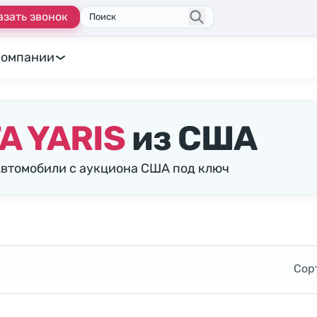
азать звонок
Поиск
компании
A YARIS
из США
Автомобили с аукциона США под ключ
Сор