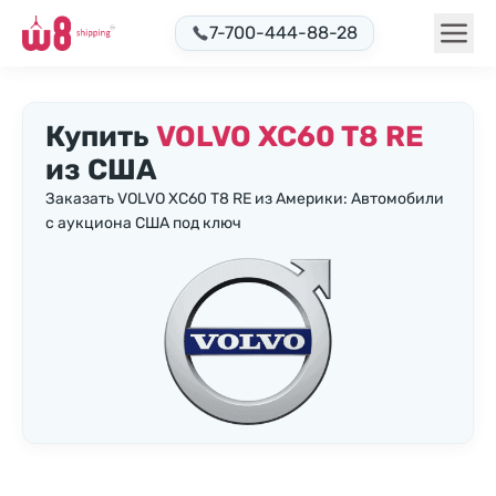
7-700-444-88-28
Купить
VOLVO XC60 T8 RE
из США
Заказать VOLVO XC60 T8 RE из Америки: Автомобили
с аукциона США под ключ