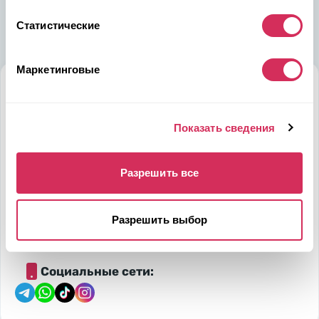
Статистические
Маркетинговые
Алматы
Мамыр-1 м-н, дом 26, БЦ QUORUM, 6 этаж, 602 офис,
Показать сведения
050036, Казахстан
на карте
Разрешить все
Телефон:
E-mail:
Разрешить выбор
7-700-444-88-28
leads@w8shipping.kz
Социальные сети: