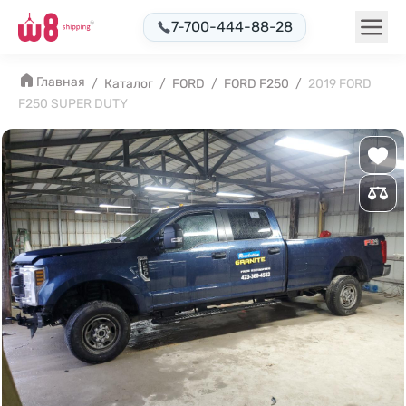
7-700-444-88-28
Главная
/
Каталог
/
FORD
/
FORD F250
/
2019 FORD
F250 SUPER DUTY