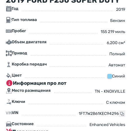
2019 FORD F250 SUPER DUTY
Год
2019
Тип топлива
Бензин
Пробег
155 219 миль
Объем двигателя
6,200 см³
Привод
Полный
Коробка передач
Автомат
Цвет
Синий
Информация про лот
Место размещения
TN - KNOXVILLE
Ключи
С ключом
VIN
1FT7W2B61KEC94296
Состояние
Enhanced Vehicles