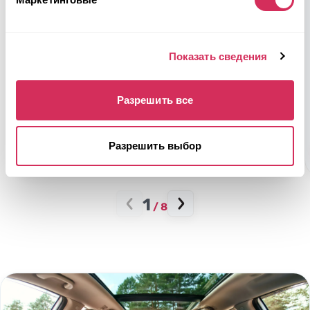
32 632 мили
Автомат
Передняя часть
Показать сведения
$0
Текущая ставка:
Аукцион через
3
недели
Разрешить все
Сделать ставку
Разрешить выбор
Подробнее
1
/
8