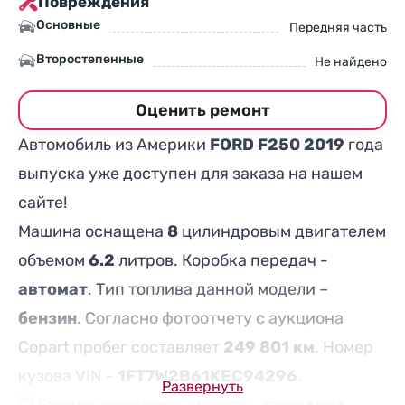
Повреждения
Основные
Передняя часть
Второстепенные
Не найдено
Оценить ремонт
Автомобиль из Америки
FORD F250 2019
года
выпуска уже доступен для заказа на нашем
сайте!
Машина оснащена
8
цилиндровым двигателем
объемом
6.2
литров. Коробка передач -
автомат
. Тип топлива данной модели –
бензин
. Согласно фотоотчету с аукциона
Copart пробег составляет
249 801 км
. Номер
кузова VIN -
1FT7W2B61KEC94296
.
Развернуть