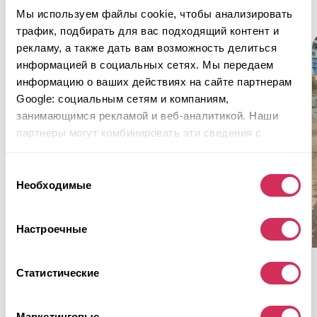
знаем, как сэкономить на покупке, доставке и
Будет интересно
Мы используем файлы cookie, чтобы анализировать
растаможке. Обращайтесь!🙂
трафик, подбирать для вас подходящий контент и
рекламу, а также дать вам возможность делиться
информацией в социальных сетях. Мы передаем
информацию о ваших действиях на сайте партнерам
Google: социальным сетям и компаниям,
занимающимся рекламой и веб-аналитикой. Наши
партнеры могут комбинировать эти сведения с
предоставленной вами информацией, а также
данными, которые они получили при использовании
Выбор
вами их сервисов.
Необходимые
согласия
Настроечные
2020 FORD F150
Статистические
5,000 см³
Бензин
Маркетинговые