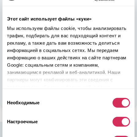
быть в выигрыше
Этот сайт использует файлы «куки»
Надежность, эффективность и слаженность процессов
откроет перед вами дополнительные перспективы. Кроме
Мы используем файлы cookie, чтобы анализировать
ожидаемого результата, вы получите реальные выгоды.
трафик, подбирать для вас подходящий контент и
Внедрение Американского стандарта на авторынке
рекламу, а также дать вам возможность делиться
Казахстана станет эрой больших возможностей
информацией в социальных сетях. Мы передаем
казахстанцев, чтобы реализовать свой потенциал в
информацию о ваших действиях на сайте партнерам
полную силу.
Google: социальным сетям и компаниям,
занимающимся рекламой и веб-аналитикой. Наши
Подобрать авто
партнеры могут комбинировать эти сведения с
предоставленной вами информацией, а также
Стать партнером
данными, которые они получили при использовании
Выбор
вами их сервисов.
Необходимые
согласия
Настроечные