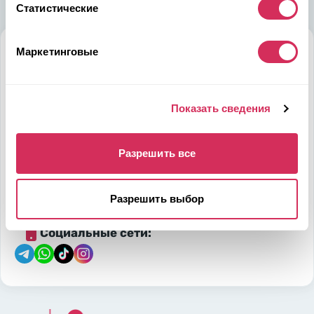
Статистические
Маркетинговые
Алматы
Мамыр-1 м-н, дом 26, БЦ QUORUM, 6 этаж, 602 офис,
050036, Казахстан
Показать сведения
на карте
Разрешить все
Телефон:
E-mail:
7-700-444-88-28
leads@w8shipping.kz
Разрешить выбор
Социальные сети: