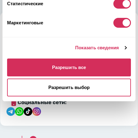
Статистические
Маркетинговые
Алматы
Мамыр-1 м-н, дом 26, БЦ QUORUM, 6 этаж, 602 офис,
050036, Казахстан
Показать сведения
на карте
Разрешить все
Телефон:
E-mail:
7-700-444-88-28
leads@w8shipping.kz
Разрешить выбор
Социальные сети: