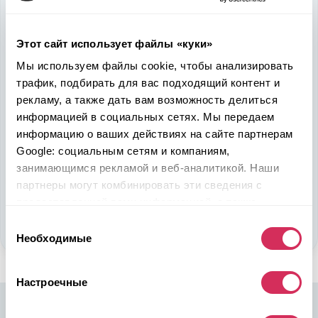
быть в выигрыше
Этот сайт использует файлы «куки»
Надежность, эффективность и слаженность процессов
откроет перед вами дополнительные перспективы. Кроме
Мы используем файлы cookie, чтобы анализировать
ожидаемого результата, вы получите реальные выгоды.
трафик, подбирать для вас подходящий контент и
Внедрение Американского стандарта на авторынке
рекламу, а также дать вам возможность делиться
Казахстана станет эрой больших возможностей
информацией в социальных сетях. Мы передаем
казахстанцев, чтобы реализовать свой потенциал в
информацию о ваших действиях на сайте партнерам
полную силу.
Google: социальным сетям и компаниям,
занимающимся рекламой и веб-аналитикой. Наши
Подобрать авто
партнеры могут комбинировать эти сведения с
предоставленной вами информацией, а также
Стать партнером
данными, которые они получили при использовании
Выбор
вами их сервисов.
Необходимые
согласия
Настроечные