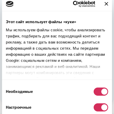
Используйте
возможность
быть в выигрыше
Этот сайт использует файлы «куки»
Надежность, эффективность и слаженность процессов
Мы используем файлы cookie, чтобы анализировать
откроет перед вами дополнительные перспективы. Кроме
трафик, подбирать для вас подходящий контент и
ожидаемого результата, вы получите реальные выгоды.
рекламу, а также дать вам возможность делиться
Внедрение Американского стандарта на авторынке
информацией в социальных сетях. Мы передаем
Казахстана станет эрой больших возможностей
информацию о ваших действиях на сайте партнерам
казахстанцев, чтобы реализовать свой потенциал в
Google: социальным сетям и компаниям,
полную силу.
занимающимся рекламой и веб-аналитикой. Наши
партнеры могут комбинировать эти сведения с
Подобрать авто
предоставленной вами информацией, а также
данными, которые они получили при использовании
Выбор
Стать партнером
вами их сервисов.
Необходимые
согласия
Настроечные