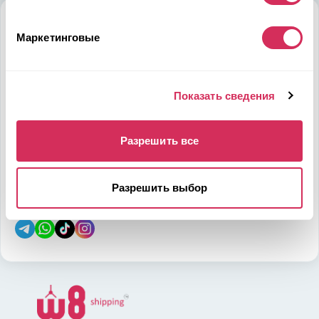
Алматы
Маркетинговые
Мамыр-1 м-н, дом 26, БЦ QUORUM, 6 этаж, 602 офис,
050036, Казахстан
на карте
Показать сведения
Телефон:
E-mail:
Разрешить все
7-700-444-88-28
leads@w8shipping.kz
Разрешить выбор
Социальные сети: