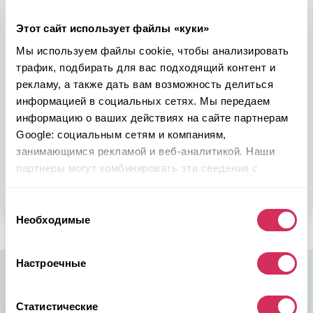
Надежность, эффективность и слаженность процессов
Этот сайт использует файлы «куки»
откроет перед вами дополнительные перспективы. Кроме
ожидаемого результата, вы получите реальные выгоды.
Мы используем файлы cookie, чтобы анализировать
Внедрение Американского стандарта на авторынке
трафик, подбирать для вас подходящий контент и
Казахстана станет эрой больших возможностей
рекламу, а также дать вам возможность делиться
казахстанцев, чтобы реализовать свой потенциал в
информацией в социальных сетях. Мы передаем
полную силу.
информацию о ваших действиях на сайте партнерам
Google: социальным сетям и компаниям,
Подобрать авто
занимающимся рекламой и веб-аналитикой. Наши
партнеры могут комбинировать эти сведения с
Стать партнером
предоставленной вами информацией, а также
данными, которые они получили при использовании
Выбор
вами их сервисов.
Необходимые
согласия
Настроечные
Статистические