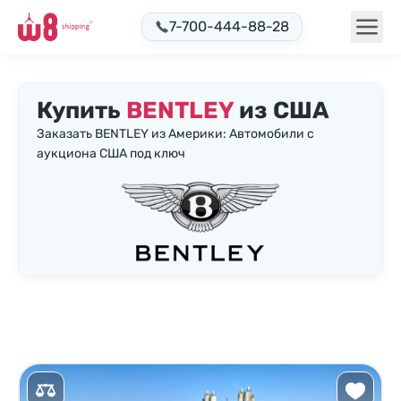
7-700-444-88-28
Купить
BENTLEY
из США
Заказать BENTLEY из Америки: Автомобили с
аукциона США под ключ