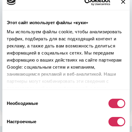
Используйте
возможность
быть в выигрыше
Этот сайт использует файлы «куки»
Надежность, эффективность и слаженность процессов
Мы используем файлы cookie, чтобы анализировать
откроет перед вами дополнительные перспективы. Кроме
трафик, подбирать для вас подходящий контент и
ожидаемого результата, вы получите реальные выгоды.
рекламу, а также дать вам возможность делиться
Внедрение Американского стандарта на авторынке
Казахстана станет эрой больших возможностей
информацией в социальных сетях. Мы передаем
казахстанцев, чтобы реализовать свой потенциал в
информацию о ваших действиях на сайте партнерам
полную силу.
Google: социальным сетям и компаниям,
занимающимся рекламой и веб-аналитикой. Наши
партнеры могут комбинировать эти сведения с
Подобрать авто
предоставленной вами информацией, а также
Стать партнером
данными, которые они получили при использовании
Выбор
вами их сервисов.
Необходимые
согласия
Настроечные