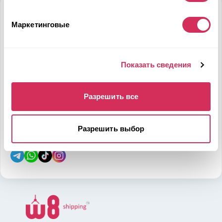
Алматы
Маркетинговые
Мамыр-1 м-н, дом 26, БЦ QUORUM, 6 этаж, 602 офис,
050036, Казахстан
на карте
Показать сведения
Телефон:
E-mail:
Разрешить все
7-700-444-88-28
leads@w8shipping.kz
Разрешить выбор
Социальные сети: