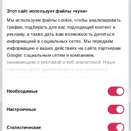
Надежность, эффективность и слаженность процессов
откроет перед вами дополнительные перспективы. Кроме
Этот сайт использует файлы «куки»
ожидаемого результата, вы получите реальные выгоды.
Мы используем файлы cookie, чтобы анализировать
Внедрение Американского стандарта на авторынке
трафик, подбирать для вас подходящий контент и
Казахстана станет эрой больших возможностей
рекламу, а также дать вам возможность делиться
казахстанцев, чтобы реализовать свой потенциал в
информацией в социальных сетях. Мы передаем
полную силу.
информацию о ваших действиях на сайте партнерам
Google: социальным сетям и компаниям,
Подобрать авто
занимающимся рекламой и веб-аналитикой. Наши
партнеры могут комбинировать эти сведения с
Стать партнером
предоставленной вами информацией, а также
данными, которые они получили при использовании
Выбор
вами их сервисов.
Необходимые
согласия
Настроечные
Статистические